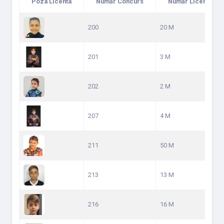
Poza Licenta
Număr Concurs
Număr Licență
200
20 M
201
3 M
202
2 M
207
4 M
211
50 M
213
13 M
216
16 M