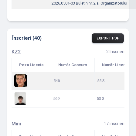
2026.0501-03 Buletin nr. 2 al Organizatorului
Înscrieri (40)
EXPORT PDF
KZ2
2 înscrieri
Poza Licenta
Număr Concurs
Număr Licență
546
55 S
569
53 S
Mini
17 înscrieri