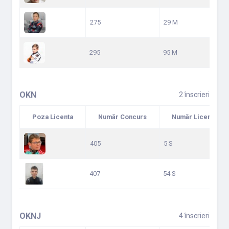
275
29 M
295
95 M
OKN
2 înscrieri
Poza Licenta
Număr Concurs
Număr Licență
405
5 S
407
54 S
OKNJ
4 înscrieri