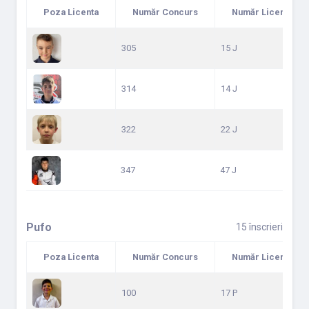
Poza Licenta
Număr Concurs
Număr Licență
305
15 J
314
14 J
322
22 J
347
47 J
Pufo
15 înscrieri
Poza Licenta
Număr Concurs
Număr Licență
100
17 P