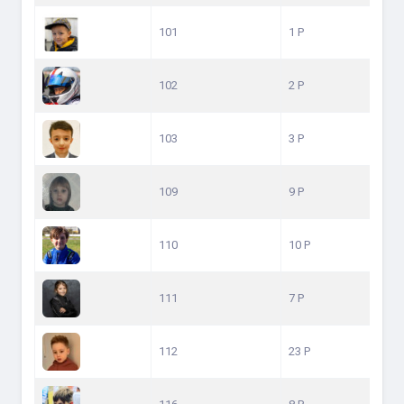
101
1 P
102
2 P
103
3 P
109
9 P
110
10 P
111
7 P
112
23 P