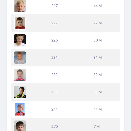
217
44 M
222
22 M
225
30 M
231
31 M
232
32 M
233
33 M
244
14 M
270
7 M