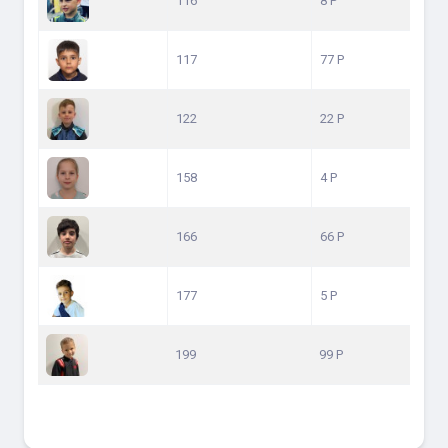
116
8 P
117
77 P
122
22 P
158
4 P
166
66 P
177
5 P
199
99 P